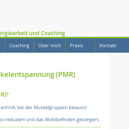
nergiearbeit und Coaching
Coaching
Über mich
Praxis
Kontakt
skelentspannung (PMR)
MR)?
technik, bei der Muskelgruppen bewusst
s reduziert und das Wohlbefinden gesteigert.